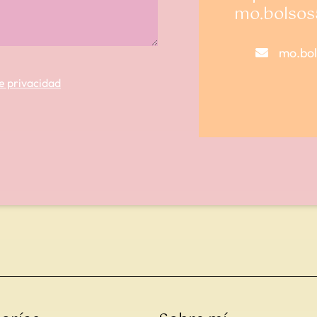
mo.bolso
mo.bo
de privacidad