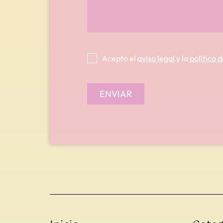
Acepto el
aviso legal
y la
política 
ENVIAR