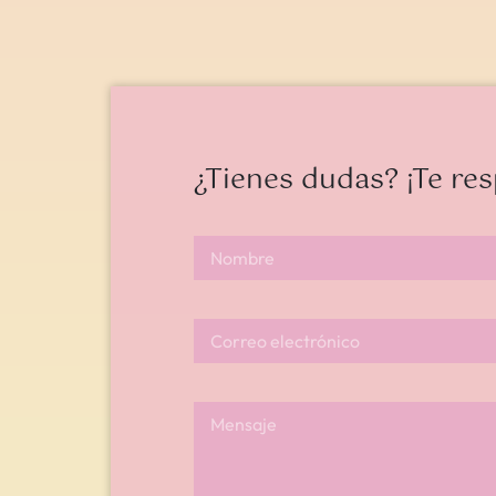
¿Por qué debería llevar una
riñonera?
¿Tienes dudas? ¡Te re