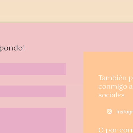
Las ventajas del bolso-mochila
spondo!
También p
conmigo a 
sociales
Instag
O por corr