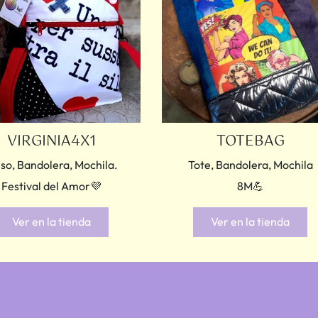
VIRGINIA4X1
TOTEBAG
lso, Bandolera, Mochila.
Tote, Bandolera, Mochila
Festival del Amor💜
8M💪
Ver en la tienda
Ver en la tienda